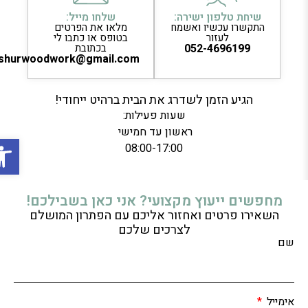
שיחת טלפון ישירה:
שלחו מייל:
התקשרו עכשיו ואשמח
מלאו את הפרטים
לעזור
בטופס או כתבו לי
052-4696199
בכתובת
ashurwoodwork@gmail.com
הגיע הזמן לשדרג את הבית ברהיט ייחודי!
שעות פעילות:
ראשון עד חמישי
פתח סר
08:00-17:00
מחפשים ייעוץ מקצועי? אני כאן בשבילכם!
השאירו פרטים ואחזור אליכם עם הפתרון המושלם
לצרכים שלכם
שם
אימייל